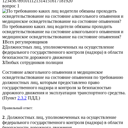
1
2
3
4
5
6
7
8
9
10
11
12
13
14
15
16
17
18
19
20
вопрос 1
По требованию каких лиц водители обязаны проходить
освидетельствование на состояние алкогольного опьянения и
медицинское освидетельствование на состояние опьянения?
1
Всех регулировщиков
2
Должностных лиц, уполномоченных на осуществление
федерального государственного контроля (надзора) в области
безопасности дорожного движения
3
Любых сотрудников полиции
Состояние алкогольного опьянения и медицинское
освидетельствование на состояние опьянения по требованию
должностных лиц, которым предоставлено право
государственного надзора и контроля за безопасностью
дорожного движения и эксплуатации транспортного средства.
(Пункт
2.3.2
ПДД.)
Правильный ответ:
2
. Должностных лиц, уполномоченных на осуществление
федерального государственного контроля (надзора) в области
безопасности дорожного движения