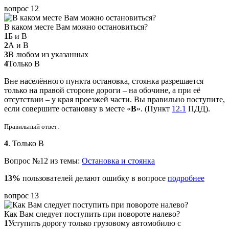
вопрос 12
В каком месте Вам можно остановиться?
1
Б и В
2
А и В
3
В любом из указанных
4
Только В
Вне населённого пункта остановка, стоянка разрешается
только на правой стороне дороги – на обочине, а при её
отсутствии – у края проезжей части. Вы правильно поступите,
если совершите остановку в месте «
В
». (Пункт
12.1
ПДД).
Правильный ответ:
4
. Только В
Вопрос №12 из темы:
Остановка и стоянка
13%
пользователей делают ошибку в вопросе
подробнее
вопрос 13
Как Вам следует поступить при повороте налево?
1
Уступить дорогу только грузовому автомобилю с