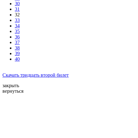
30
31
32
33
34
35
36
37
38
39
40
Cкачать тридцать второй билет
закрыть
вернуться