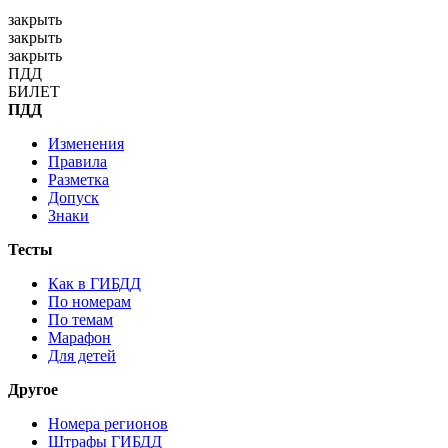
закрыть
закрыть
закрыть
П
Д
Д
Б
И
Л
Е
Т
ПДД
Изменения
Правила
Разметка
Допуск
Знаки
Тесты
Как в ГИБДД
По номерам
По темам
Марафон
Для детей
Другое
Номера регионов
Штрафы ГИБДД