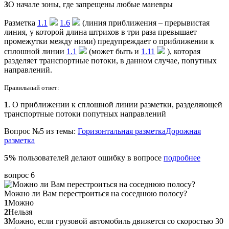
3
О начале зоны, где запрещены любые маневры
Разметка
1.1
1.6
(линия приближения – прерывистая
линия, у которой длина штрихов в три раза превышает
промежутки между ними) предупреждает о приближении к
сплошной линии
1.1
(может быть и
1.11
), которая
разделяет транспортные потоки, в данном случае, попутных
направлений.
Правильный ответ:
1
. О приближении к сплошной линии разметки, разделяющей
транспортные потоки попутных направлений
Вопрос №5 из темы:
Горизонтальная разметка
Дорожная
разметка
5%
пользователей делают ошибку в вопросе
подробнее
вопрос 6
Можно ли Вам перестроиться на соседнюю полосу?
1
Можно
2
Нельзя
3
Можно, если грузовой автомобиль движется со скоростью 30