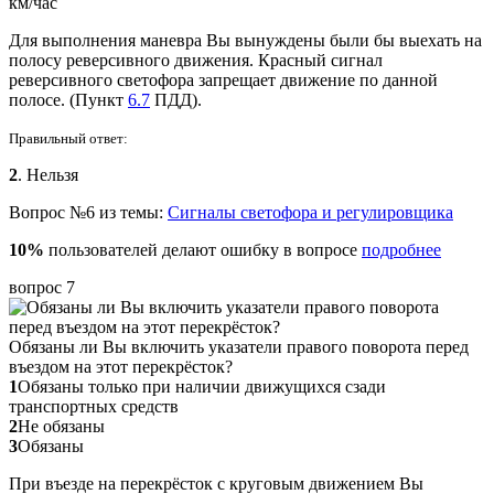
км/час
Для выполнения маневра Вы вынуждены были бы выехать на
полосу реверсивного движения. Красный сигнал
реверсивного светофора запрещает движение по данной
полосе. (Пункт
6.7
ПДД).
Правильный ответ:
2
. Нельзя
Вопрос №6 из темы:
Сигналы светофора и регулировщика
10%
пользователей делают ошибку в вопросе
подробнее
вопрос 7
Обязаны ли Вы включить указатели правого поворота перед
въездом на этот перекрёсток?
1
Обязаны только при наличии движущихся сзади
транспортных средств
2
Не обязаны
3
Обязаны
При въезде на перекрёсток с круговым движением Вы