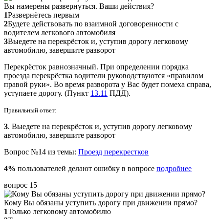
Вы намерены развернуться. Ваши действия?
1
Развернётесь первым
2
Будете действовать по взаимной договоренности с
водителем легкового автомобиля
3
Выедете на перекрёсток и, уступив дорогу легковому
автомобилю, завершите разворот
Перекрёсток равнозначный. При определении порядка
проезда перекрёстка водители руководствуются «правилом
правой руки». Во время разворота у Вас будет помеха справа,
уступаете дорогу. (Пункт
13.11
ПДД).
Правильный ответ:
3
. Выедете на перекрёсток и, уступив дорогу легковому
автомобилю, завершите разворот
Вопрос №14 из темы:
Проезд перекрестков
4%
пользователей делают ошибку в вопросе
подробнее
вопрос 15
Кому Вы обязаны уступить дорогу при движении прямо?
1
Только легковому автомобилю