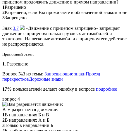
прицепом продолжить движение в прямом направлении?
1
Разрешено
2
Разрешено, если Вы проживаете в обозначенной знаком зоне
3
Запрещено
Знак
3.7
«Движение с прицепом запрещено» запрещает
движение с прицепом только грузовых автомобилей и
тракторов. На легковые автомобили с прицепом его действие
не распространяется.
Правильный ответ:
1
. Разрешено
Вопрос №3 из темы:
Запрещающие знаки
Проезд
перекрестков
Дорожные знаки
17%
пользователей делают ошибку в вопросе
подробнее
вопрос 4
Вам разрешается движение:
1
В направлениях Б и В
2
В направлениях А и Б
3
Только в направлении Б
4
В любом направлении из указанных