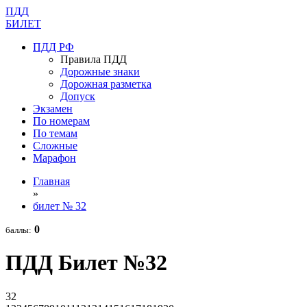
П
Д
Д
Б
И
Л
Е
Т
ПДД РФ
Правила ПДД
Дорожные знаки
Дорожная разметка
Допуск
Экзамен
По номерам
По темам
Сложные
Марафон
Главная
»
билет № 32
0
баллы:
ПДД Билет №32
32