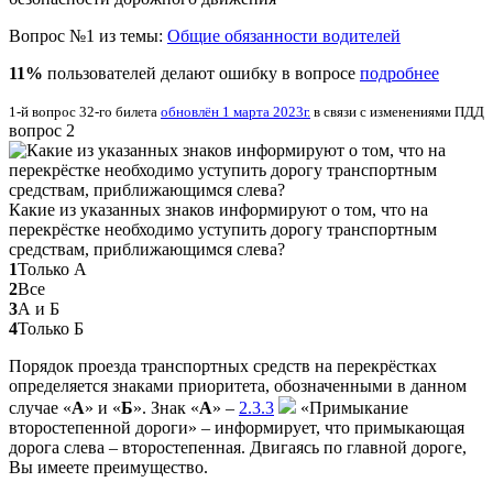
Вопрос №1 из темы:
Общие обязанности водителей
11%
пользователей делают ошибку в вопросе
подробнее
1-й вопрос 32-го билета
обновлён 1 марта 2023г.
в связи с изменениями ПДД
вопрос 2
Какие из указанных знаков информируют о том, что на
перекрёстке необходимо уступить дорогу транспортным
средствам, приближающимся слева?
1
Только А
2
Все
3
А и Б
4
Только Б
Порядок проезда транспортных средств на перекрёстках
определяется знаками приоритета, обозначенными в данном
случае «
А
» и «
Б
». Знак «
А
» –
2.3.3
«Примыкание
второстепенной дороги» – информирует, что примыкающая
дорога слева – второстепенная. Двигаясь по главной дороге,
Вы имеете преимущество.