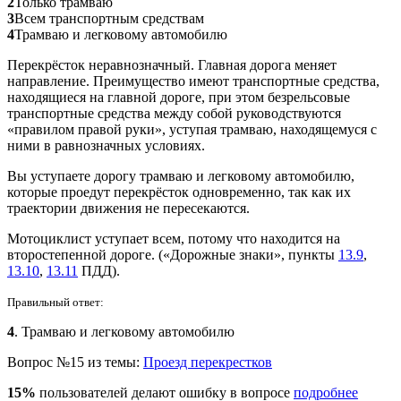
2
Только трамваю
3
Всем транспортным средствам
4
Трамваю и легковому автомобилю
Перекрёсток неравнозначный. Главная дорога меняет
направление. Преимущество имеют транспортные средства,
находящиеся на главной дороге, при этом безрельсовые
транспортные средства между собой руководствуются
«правилом правой руки», уступая трамваю, находящемуся с
ними в равнозначных условиях.
Вы уступаете дорогу трамваю и легковому автомобилю,
которые проедут перекрёсток одновременно, так как их
траектории движения не пересекаются.
Мотоциклист уступает всем, потому что находится на
второстепенной дороге. («Дорожные знаки», пункты
13.9
,
13.10
,
13.11
ПДД).
Правильный ответ:
4
. Трамваю и легковому автомобилю
Вопрос №15 из темы:
Проезд перекрестков
15%
пользователей делают ошибку в вопросе
подробнее