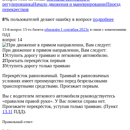
регулировщика
Начало движения и маневрирование
Проезд
перекрестков
8%
пользователей делают ошибку в вопросе
подробнее
13-й вопрос 15-го билета
обновлён 1 сентября 2023г.
в связи с изменениями
ПДД
вопрос 14
При движение в прямом направлении, Вам следует:
1
Уступить дорогу трамваю и легковому автомобилю.
2
Проехать перекрёсток первым
3
Уступить дорогу только трамваю
Перекрёсток равнозначный. Трамвай в равнозначных
условиях имеет преимущество перед безрельсовыми
транспортными средствами. Проезжает первым.
Вы с водителем легкового автомобиля руководствуетесь
«правилом правой руки». У Вас помехи справа нет.
Проезжаете перекрёсток, уступая только трамваю. (Пункт
13.11
ПДД).
Правильный ответ: