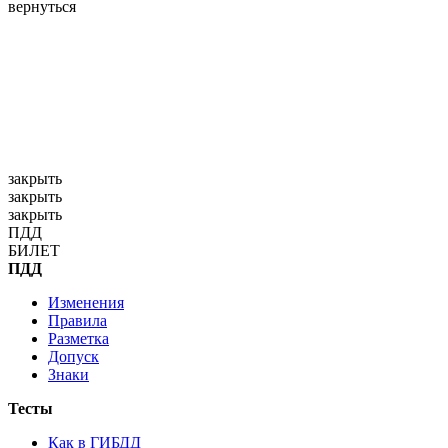
вернуться
закрыть
закрыть
закрыть
П
Д
Д
Б
И
Л
Е
Т
ПДД
Изменения
Правила
Разметка
Допуск
Знаки
Тесты
Как в ГИБДД