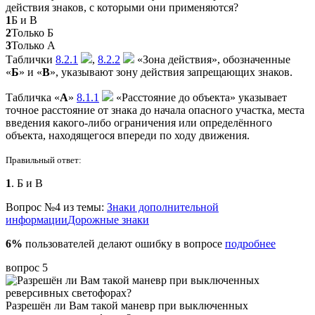
действия знаков, с которыми они применяются?
1
Б и В
2
Только Б
3
Только А
Таблички
8.2.1
,
8.2.2
«Зона действия», обозначенные
«
Б
» и «
В
», указывают зону действия запрещающих знаков.
Табличка «
А
»
8.1.1
«Расстояние до объекта» указывает
точное расстояние от знака до начала опасного участка, места
введения какого-либо ограничения или определённого
объекта, находящегося впереди по ходу движения.
Правильный ответ:
1
. Б и В
Вопрос №4 из темы:
Знаки дополнительной
информации
Дорожные знаки
6%
пользователей делают ошибку в вопросе
подробнее
вопрос 5
Разрешён ли Вам такой маневр при выключенных