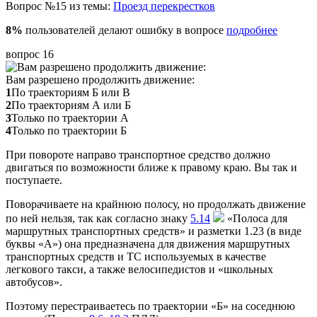
Вопрос №15 из темы:
Проезд перекрестков
8%
пользователей делают ошибку в вопросе
подробнее
вопрос 16
Вам разрешено продолжить движение:
1
По траекториям Б или В
2
По траекториям А или Б
3
Только по траектории А
4
Только по траектории Б
При повороте направо транспортное средство должно
двигаться по возможности ближе к правому краю. Вы так и
поступаете.
Поворачиваете на крайнюю полосу, но продолжать движение
по ней нельзя, так как согласно знаку
5.14
«Полоса для
маршрутных транспортных средств» и разметки 1.23 (в виде
буквы «А») она предназначена для движения маршрутных
транспортных средств и ТС используемых в качестве
легкового такси, а также велосипедистов и «школьных
автобусов».
Поэтому перестраиваетесь по траектории «Б» на соседнюю