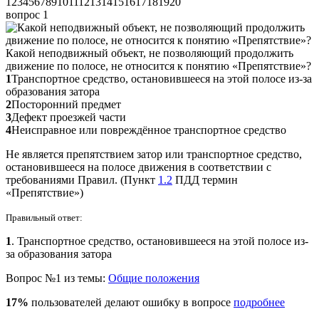
1
2
3
4
5
6
7
8
9
10
11
12
13
14
15
16
17
18
19
20
вопрос 1
Какой неподвижный объект, не позволяющий продолжить
движение по полосе, не относится к понятию «Препятствие»?
1
Транспортное средство, остановившееся на этой полосе из-за
образования затора
2
Посторонний предмет
3
Дефект проезжей части
4
Неисправное или повреждённое транспортное средство
Не является препятствием затор или транспортное средство,
остановившееся на полосе движения в соответствии с
требованиями Правил. (Пункт
1.2
ПДД термин
«Препятствие»)
Правильный ответ:
1
. Транспортное средство, остановившееся на этой полосе из-
за образования затора
Вопрос №1 из темы:
Общие положения
17%
пользователей делают ошибку в вопросе
подробнее