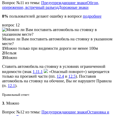
Вопрос №11 из темы:
Предупреждающие знаки
Обгон,
опережение, встречный разъезд
Дорожные знаки
8%
пользователей делают ошибку в вопросе
подробнее
вопрос 12
Можно ли Вам поставить автомобиль на стоянку в указанном
месте?
1
Можно только при видимости дороги не менее 100м
2
Нельзя
3
Можно
Ставить автомобиль на стоянку в условиях ограниченной
видимости (знак
1.11.1
«Опасный поворот») запрещается
только на проезжей части (пп.
12.4
и
12.5
). Поставив
автомобиль на стоянку на обочине, Вы не нарушите Правила
(п.
12.1
).
Правильный ответ:
3
. Можно
Вопрос №12 из темы:
Предупреждающие знаки
Остановка и