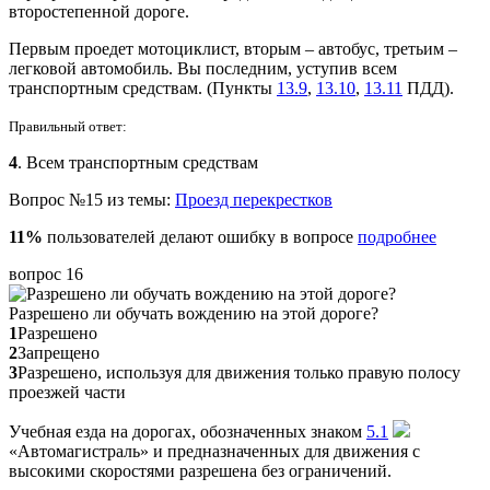
второстепенной дороге.
Первым проедет мотоциклист, вторым – автобус, третьим –
легковой автомобиль. Вы последним, уступив всем
транспортным средствам. (Пункты
13.9
,
13.10
,
13.11
ПДД).
Правильный ответ:
4
. Всем транспортным средствам
Вопрос №15 из темы:
Проезд перекрестков
11%
пользователей делают ошибку в вопросе
подробнее
вопрос 16
Разрешено ли обучать вождению на этой дороге?
1
Разрешено
2
Запрещено
3
Разрешено, используя для движения только правую полосу
проезжей части
Учебная езда на дорогах, обозначенных знаком
5.1
«Автомагистраль» и предназначенных для движения с
высокими скоростями разрешена без ограничений.