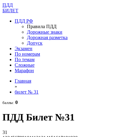
П
Д
Д
Б
И
Л
Е
Т
ПДД РФ
Правила ПДД
Дорожные знаки
Дорожная разметка
Допуск
Экзамен
По номерам
По темам
Сложные
Марафон
Главная
»
билет № 31
0
баллы:
ПДД Билет №31
31