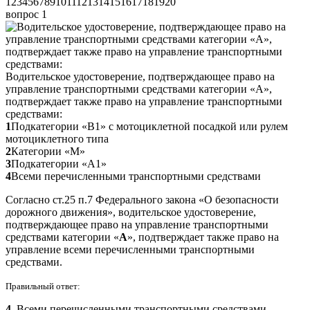
1
2
3
4
5
6
7
8
9
10
11
12
13
14
15
16
17
18
19
20
вопрос 1
Водительское удостоверение, подтверждающее право на
управление транспортными средствами категории «А»,
подтверждает также право на управление транспортными
средствами:
1
Подкатегории «В1» с мотоциклетной посадкой или рулем
мотоциклетного типа
2
Категории «М»
3
Подкатегории «А1»
4
Всеми перечисленными транспортными средствами
Согласно ст.25 п.7 Федерального закона «О безопасности
дорожного движения», водительское удостоверение,
подтверждающее право на управление транспортными
средствами категории «
А
», подтверждает также право на
управление всеми перечисленными транспортными
средствами.
Правильный ответ:
4
. Всеми перечисленными транспортными средствами