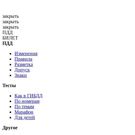
закрыть
закрыть
закрыть
П
Д
Д
Б
И
Л
Е
Т
ПДД
Изменения
Правила
Разметка
Допуск
Знаки
Тесты
Как в ГИБДД
По номерам
По темам
Марафон
Для детей
Другое