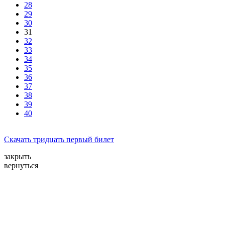
28
29
30
31
32
33
34
35
36
37
38
39
40
Cкачать тридцать первый билет
закрыть
вернуться