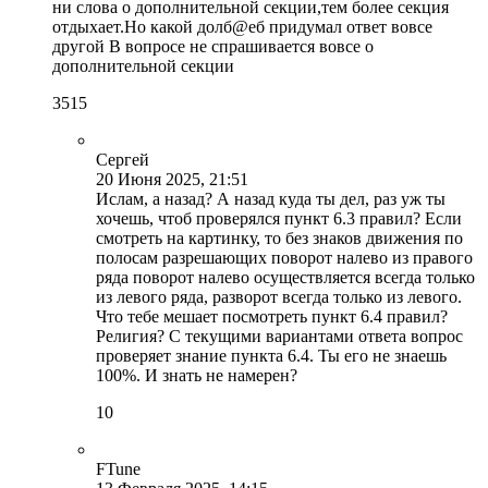
ни слова о дополнительной секции,тем более секция
отдыхает.Но какой долб@еб придумал ответ вовсе
другой В вопросе не спрашивается вовсе о
дополнительной секции
35
15
Сергей
20 Июня 2025, 21:51
Ислам, а назад? А назад куда ты дел, раз уж ты
хочешь, чтоб проверялся пункт 6.3 правил? Если
смотреть на картинку, то без знаков движения по
полосам разрешающих поворот налево из правого
ряда поворот налево осуществляется всегда только
из левого ряда, разворот всегда только из левого.
Что тебе мешает посмотреть пункт 6.4 правил?
Религия? С текущими вариантами ответа вопрос
проверяет знание пункта 6.4. Ты его не знаешь
100%. И знать не намерен?
1
0
FTune