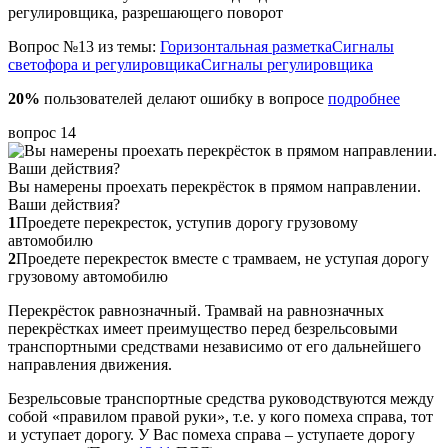
регулировщика, разрешающего поворот
Вопрос №13 из темы:
Горизонтальная разметка
Сигналы
светофора и регулировщика
Сигналы регулировщика
20%
пользователей делают ошибку в вопросе
подробнее
вопрос 14
Вы намерены проехать перекрёсток в прямом направлении.
Ваши действия?
1
Проедете перекресток, уступив дорогу грузовому
автомобилю
2
Проедете перекресток вместе с трамваем, не уступая дорогу
грузовому автомобилю
Перекрёсток равнозначный. Трамвай на равнозначных
перекрёстках имеет преимущество перед безрельсовыми
транспортными средствами независимо от его дальнейшего
направления движения.
Безрельсовые транспортные средства руководствуются между
собой «правилом правой руки», т.е. у кого помеха справа, тот
и уступает дорогу. У Вас помеха справа – уступаете дорогу